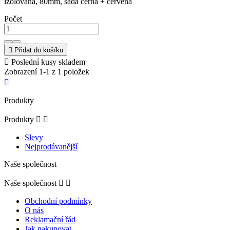
izolovaná, 80mm, sada černá + červená
Počet

Přidat do košíku

Poslední kusy skladem
Zobrazení 1-1 z 1 položek

Produkty
Produkty


Slevy
Nejprodávanější
Naše společnost
Naše společnost


Obchodní podmínky
O nás
Reklamační řád
Jak nakupovat