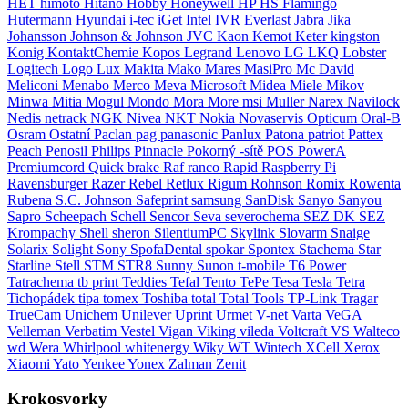
HET
himoto
Hitano
Hobby
Honeywell
HP
HS Flamingo
Hutermann
Hyundai
i-tec
iGet
Intel
IVR Everlast
Jabra
Jika
Johansson
Johnson & Johnson
JVC
Kaon
Kemot
Keter
kingston
Konig
KontaktChemie
Kopos
Legrand
Lenovo
LG
LKQ
Lobster
Logitech
Logo
Lux
Makita
Mako
Mares
MasiPro
Mc David
Meliconi
Menabo
Merco
Meva
Microsoft
Midea
Miele
Mikov
Minwa
Mitia
Mogul
Mondo
Mora
More
msi
Muller
Narex
Navilock
Nedis
netrack
NGK
Nivea
NKT
Nokia
Novaservis
Opticum
Oral-B
Osram
Ostatní
Paclan
pag
panasonic
Panlux
Patona
patriot
Pattex
Peach
Penosil
Philips
Pinnacle
Pokorný -sítě
POS
PowerA
Premiumcord
Quick brake
Raf
ranco
Rapid
Raspberry Pi
Ravensburger
Razer
Rebel
Retlux
Rigum
Rohnson
Romix
Rowenta
Rubena
S.C. Johnson
Safeprint
samsung
SanDisk
Sanyo
Sanyou
Sapro
Scheepach
Schell
Sencor
Seva
severochema
SEZ DK
SEZ
Krompachy
Shell
sheron
SilentiumPC
Skylink
Slovarm
Snaige
Solarix
Solight
Sony
SpofaDental
spokar
Spontex
Stachema
Star
Starline
Stell
STM
STR8
Sunny
Sunon
t-mobile
T6 Power
Tatrachema
tb print
Teddies
Tefal
Tento
TePe
Tesa
Tesla
Tetra
Tichopádek
tipa
tomex
Toshiba
total
Total Tools
TP-Link
Tragar
TrueCam
Unichem
Unilever
Uprint
Urmet
V-net
Varta
VeGA
Velleman
Verbatim
Vestel
Vigan
Viking
vileda
Voltcraft
VS
Walteco
wd
Wera
Whirlpool
whitenergy
Wiky
WT Wintech
XCell
Xerox
Xiaomi
Yato
Yenkee
Yonex
Zalman
Zenit
Krokosvorky