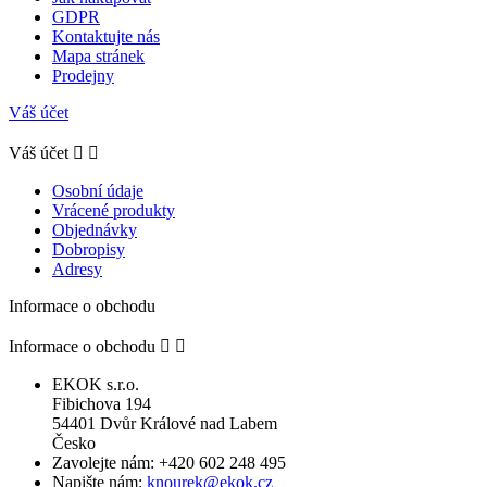
GDPR
Kontaktujte nás
Mapa stránek
Prodejny
Váš účet
Váš účet


Osobní údaje
Vrácené produkty
Objednávky
Dobropisy
Adresy
Informace o obchodu
Informace o obchodu


EKOK s.r.o.
Fibichova 194
54401 Dvůr Králové nad Labem
Česko
Zavolejte nám:
+420 602 248 495
Napište nám:
knourek@ekok.cz