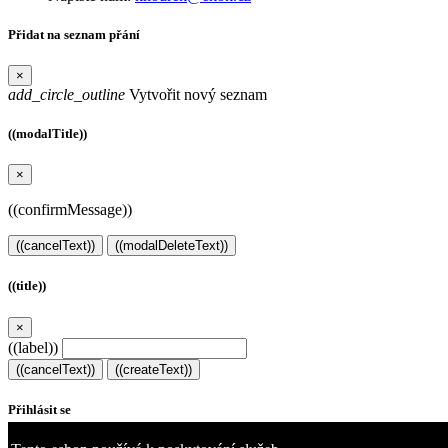
Přidat na seznam přání
×
add_circle_outline
Vytvořit nový seznam
((modalTitle))
×
((confirmMessage))
((cancelText))
((modalDeleteText))
((title))
×
((label))
((cancelText))
((createText))
Přihlásit se