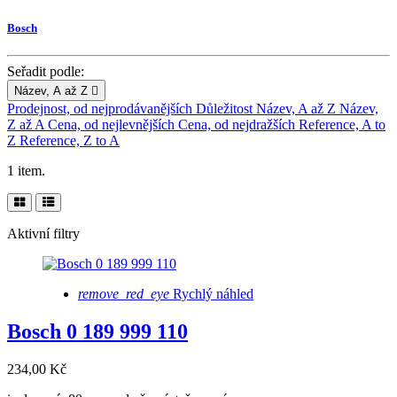
Bosch
Seřadit podle:
Název, A až Z

Prodejnost, od nejprodávanějších
Důležitost
Název, A až Z
Název,
Z až A
Cena, od nejlevnějších
Cena, od nejdražších
Reference, A to
Z
Reference, Z to A
1 item.
Aktivní filtry
remove_red_eye
Rychlý náhled
Bosch 0 189 999 110
234,00 Kč