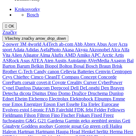
Krokosvorky
Bosch

OK
Značky
Všechny značky
arrow_drop_down
2-power
3M
4world
A4Tech
ab-com
Abb
Abrex
Abus
Acer
Acra
sport
Adata
Adidas
AgfaPhoto
Akasa
Akyga
Akzonobel
Alca
Alfa
Vita
Alien
Aligator
Alma
Alufix
AMD
Amiko
APC
Arctic
Artis
ASRock
Asus
ATEA
Aten
Austis
Autolamp
AVerMedia
Axagon
Bal
Barton
Barum
Belkin
Biopol
Bolton
Bosal
Bosch
Braun
Brisk
Brother
C-Tech
Candy
canon
Cellevia Batteries
Cemvin
Centropen
Ceys
Chieftec
Cimco
CleanIT
Compass
Concept
Concorde
CoreParts
corsair
covet-it
Coyote
Creality
Curver
CyberPower
Cynel
Danfoss
Datacom
Deepcool
Dell
DeLonghi
Den Braven
Detecha
dicota
Digitus
Dino
Domo
Dražice
Druchema
Dunlop
Ednet
Eheim
Elchemco
Electrolux
Elektrobock
Elpumps
Emme
esse
Emos
Energizer
Epson
Eset
Esselte
Eta
Etelec
Eurocase
Evolveo
extol
f-tronic
FAB
Fairchild
FDK
febi
Felder
Fellowes
Fieldmann
Filson
Filtron
Fino
Fischer
Fiskars
Fixed
Freez
fuchsgastro
G&G
G21
Gardena
Garmin
geko
gembird
genius
Geti
Gigabyte
Goddess
goobay
Gorenje
gosat
Gp
green cell
Hailea
Haleon
Hartman
Hartmann
Haupa
Head
Henkel
herlitz
Herma
Herz