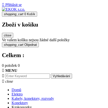

Přihlásit se
shopping_cart
0
Košík
Zboží v košíku
close
Ve vašem košíku nejsou žádné další položky
shopping_cart
Objednat
Celkem :
0 položek
0

MENU

Vyhledávání

close
Domů
Elektro
Kabely, konektory, rozvody
Konektory
Krokosvorky