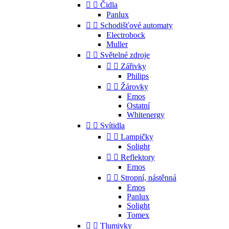


Čidla
Panlux


Schodišťové automaty
Electrobock
Muller


Světelné zdroje


Zářivky
Philips


Žárovky
Emos
Ostatní
Whitenergy


Svítidla


Lampičky
Solight


Reflektory
Emos


Stropní, nástěnná
Emos
Panlux
Solight
Tomex


Tlumivky