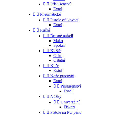


Příslušenství
Extol


Pneumatické


Pistole ofukovací
Extol


Ruční


Brusné nářadí
Mako
Spokar


Kleště
Geko
Ostatní


Klíče
Extol


Nože pracovní
Extol


Příslušenství
Extol


Nůžky


Univerzální
Fiskars


Pistole na PU pěnu