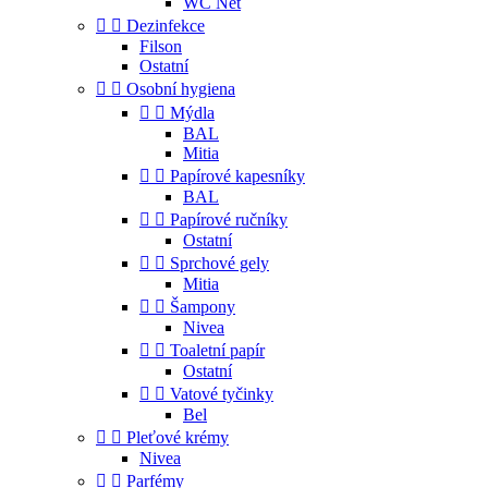
WC Net


Dezinfekce
Filson
Ostatní


Osobní hygiena


Mýdla
BAL
Mitia


Papírové kapesníky
BAL


Papírové ručníky
Ostatní


Sprchové gely
Mitia


Šampony
Nivea


Toaletní papír
Ostatní


Vatové tyčinky
Bel


Pleťové krémy
Nivea


Parfémy