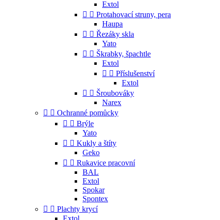
Extol


Protahovací struny, pera
Haupa


Řezáky skla
Yato


Škrabky, špachtle
Extol


Příslušenství
Extol


Šroubováky
Narex


Ochranné pomůcky


Brýle
Yato


Kukly a štíty
Geko


Rukavice pracovní
BAL
Extol
Spokar
Spontex


Plachty krycí
Extol