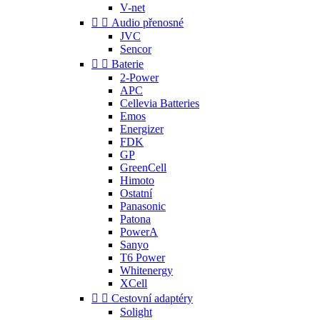
V-net


Audio přenosné
JVC
Sencor


Baterie
2-Power
APC
Cellevia Batteries
Emos
Energizer
FDK
GP
GreenCell
Himoto
Ostatní
Panasonic
Patona
PowerA
Sanyo
T6 Power
Whitenergy
XCell


Cestovní adaptéry
Solight