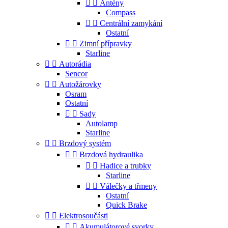


Antény
Compass


Centrální zamykání
Ostatní


Zimní přípravky
Starline


Autorádia
Sencor


Autožárovky
Osram
Ostatní


Sady
Autolamp
Starline


Brzdový systém


Brzdová hydraulika


Hadice a trubky
Starline


Válečky a třmeny
Ostatní
Quick Brake


Elektrosoučásti


Akumulátorové svorky