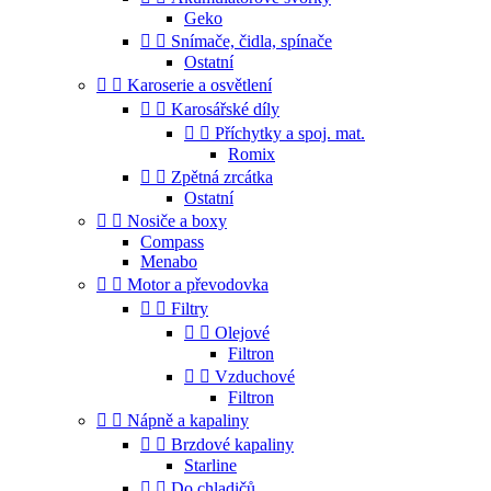
Geko


Snímače, čidla, spínače
Ostatní


Karoserie a osvětlení


Karosářské díly


Příchytky a spoj. mat.
Romix


Zpětná zrcátka
Ostatní


Nosiče a boxy
Compass
Menabo


Motor a převodovka


Filtry


Olejové
Filtron


Vzduchové
Filtron


Nápně a kapaliny


Brzdové kapaliny
Starline


Do chladičů