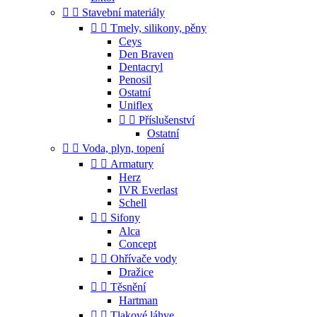


Stavební materiály


Tmely, silikony, pěny
Ceys
Den Braven
Dentacryl
Penosil
Ostatní
Uniflex


Příslušenství
Ostatní


Voda, plyn, topení


Armatury
Herz
IVR Everlast
Schell


Sifony
Alca
Concept


Ohřívače vody
Dražice


Těsnění
Hartman


Tlakové láhve