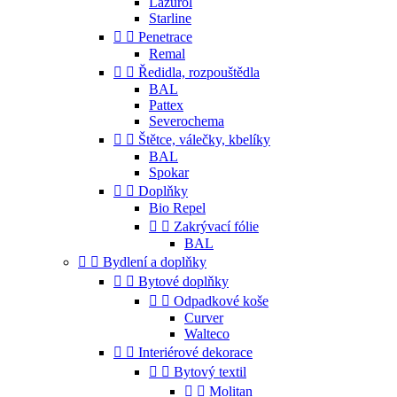
Lazurol
Starline


Penetrace
Remal


Ředidla, rozpouštědla
BAL
Pattex
Severochema


Štětce, válečky, kbelíky
BAL
Spokar


Doplňky
Bio Repel


Zakrývací fólie
BAL


Bydlení a doplňky


Bytové doplňky


Odpadkové koše
Curver
Walteco


Interiérové dekorace


Bytový textil


Molitan