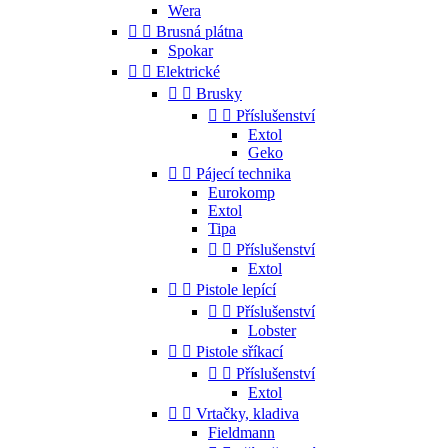
Wera


Brusná plátna
Spokar


Elektrické


Brusky


Příslušenství
Extol
Geko


Pájecí technika
Eurokomp
Extol
Tipa


Příslušenství
Extol


Pistole lepící


Příslušenství
Lobster


Pistole sříkací


Příslušenství
Extol


Vrtačky, kladiva
Fieldmann