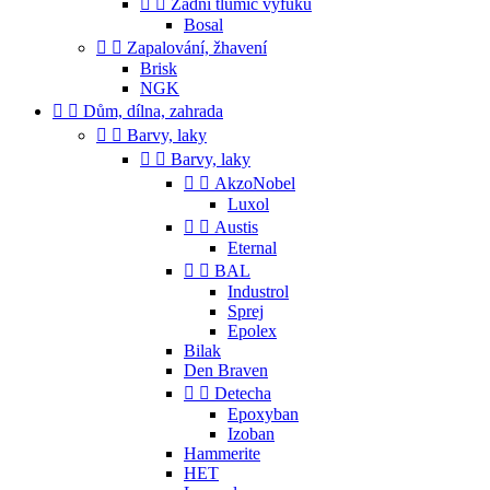


Zadní tlumič výfuku
Bosal


Zapalování, žhavení
Brisk
NGK


Dům, dílna, zahrada


Barvy, laky


Barvy, laky


AkzoNobel
Luxol


Austis
Eternal


BAL
Industrol
Sprej
Epolex
Bilak
Den Braven


Detecha
Epoxyban
Izoban
Hammerite
HET