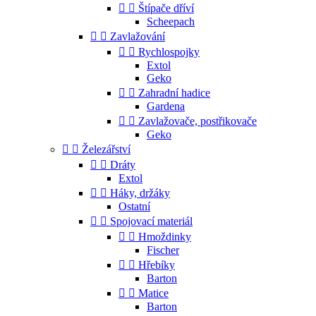


Štípače dříví
Scheepach


Zavlažování


Rychlospojky
Extol
Geko


Zahradní hadice
Gardena


Zavlažovače, postřikovače
Geko


Železářství


Dráty
Extol


Háky, držáky
Ostatní


Spojovací materiál


Hmoždinky
Fischer


Hřebíky
Barton


Matice
Barton