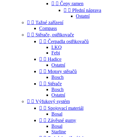


Čepy ramen


Přední náprava
Ostatní


Tažné zařízení
Compass


Stěrače, ostřikovače


Čerpadla ostřikovačů
LKQ
Febi


Hadice
Ostatní


Motory stěračů
Bosch


Stěrače
Bosch
Ostatní


Výfukový systém


Spojovací materiál
Bosal


Závěsné gumy
Bosal
Starline