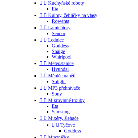


Kuchyňské roboty
Eta


Kulmy, žehličky na vlasy
Rowenta


Laminátory
Sencor


Lednice
Goddess
Snaige
Whirlpool


Meteostanice
Hyundai


Měniče napětí
Solight


MP3 přehrávače
Sony


Mikrovlnné trouby
Eta
Samsung


Mixéry, šlehače


Tyčové
Goddess


Mrazničky