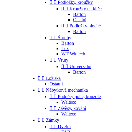


Podložky, kroužky


Kroužky na klíče
Barton
Ostatní


Podložky ploché
Barton


Šrouby
Barton
Lux
WT Wintech


Vruty


Univerzální
Barton


Ložiska
Ostatní


Nábytková mechanika


Podpěry polic, konzole
Walteco


Závěsy, kování
Walteco


Zámky


Dveřní