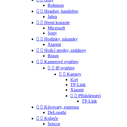
Rohnson


Headset, handsfree
Jabra


Herní konzole
Microsoft
Sony


Hodinky, náramky
Xiaomi


Holící strojky, epilátory
Braun


Kamerové systémy


IP systémy


Kamery
iGet
TP-Link
Xiaomi


Příslušenství
TP-Link


Kávovary, espressa
DeLonghi


Kráječe
Sencor