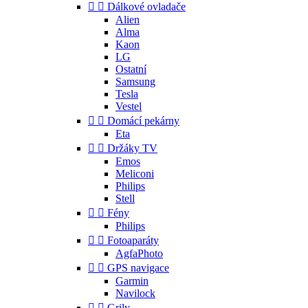


Dálkové ovladače
Alien
Alma
Kaon
LG
Ostatní
Samsung
Tesla
Vestel


Domácí pekárny
Eta


Držáky TV
Emos
Meliconi
Philips
Stell


Fény
Philips


Fotoaparáty
AgfaPhoto


GPS navigace
Garmin
Navilock


Grily