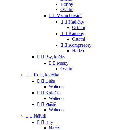
Hobby
Ostatní


Vzduchování


Hadičky
Ostatní


Kameny
Ostatní


Kompresory
Hailea


Psy, kočky


Misky
Ostatní


Kola, kolečka


Duše
Walteco


Kolečka
Walteco


Pláště
Walteco


Nářadí


Bity
Narex