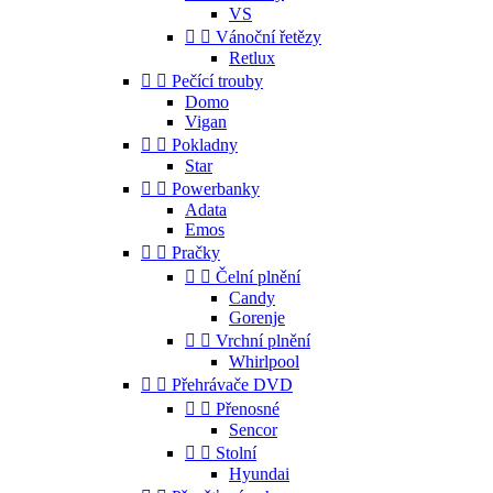
VS


Vánoční řetězy
Retlux


Pečící trouby
Domo
Vigan


Pokladny
Star


Powerbanky
Adata
Emos


Pračky


Čelní plnění
Candy
Gorenje


Vrchní plnění
Whirlpool


Přehrávače DVD


Přenosné
Sencor


Stolní
Hyundai