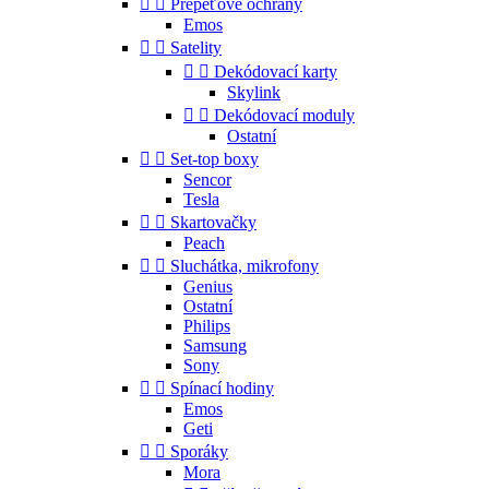


Přepěťové ochrany
Emos


Satelity


Dekódovací karty
Skylink


Dekódovací moduly
Ostatní


Set-top boxy
Sencor
Tesla


Skartovačky
Peach


Sluchátka, mikrofony
Genius
Ostatní
Philips
Samsung
Sony


Spínací hodiny
Emos
Geti


Sporáky
Mora