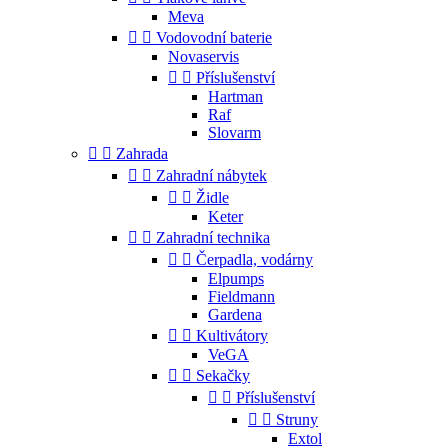
Meva


Vodovodní baterie
Novaservis


Příslušenství
Hartman
Raf
Slovarm


Zahrada


Zahradní nábytek


Židle
Keter


Zahradní technika


Čerpadla, vodárny
Elpumps
Fieldmann
Gardena


Kultivátory
VeGA


Sekačky


Příslušenství


Struny
Extol