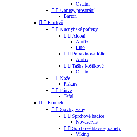
Ostatní


Ubrusy, prostírání
Barton


Kuchyň


Kuchyňské potřeby


Alobal
Alufix
Fino


Potravinová fólie
Alufix


Tašky košilkové
Ostatní


Nože
Fiskars


Pánve
Tefal


Koupelna


Sprchy, vany


Sprchové hadice
Novaservis


Sprchové hlavice, panely
Viking