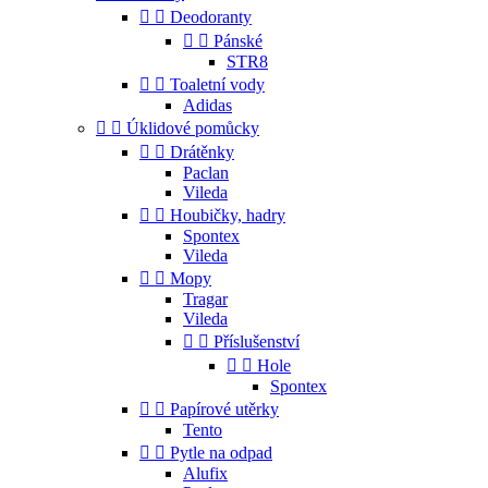


Deodoranty


Pánské
STR8


Toaletní vody
Adidas


Úklidové pomůcky


Drátěnky
Paclan
Vileda


Houbičky, hadry
Spontex
Vileda


Mopy
Tragar
Vileda


Příslušenství


Hole
Spontex


Papírové utěrky
Tento


Pytle na odpad
Alufix