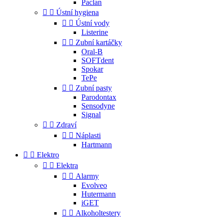
Paclan


Ústní hygiena


Ústní vody
Listerine


Zubní kartáčky
Oral-B
SOFTdent
Spokar
TePe


Zubní pasty
Parodontax
Sensodyne
Signal


Zdraví


Náplasti
Hartmann


Elektro


Elektra


Alarmy
Evolveo
Hutermann
iGET


Alkoholtestery