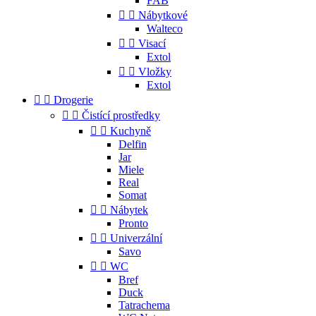
FAB


Nábytkové
Walteco


Visací
Extol


Vložky
Extol


Drogerie


Čistící prostředky


Kuchyně
Delfin
Jar
Miele
Real
Somat


Nábytek
Pronto


Univerzální
Savo


WC
Bref
Duck
Tatrachema