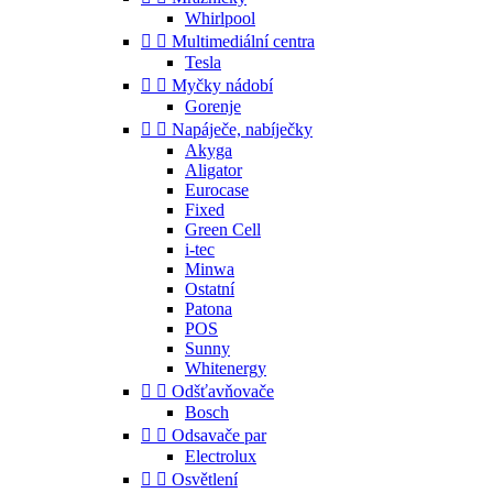
Whirlpool


Multimediální centra
Tesla


Myčky nádobí
Gorenje


Napáječe, nabíječky
Akyga
Aligator
Eurocase
Fixed
Green Cell
i-tec
Minwa
Ostatní
Patona
POS
Sunny
Whitenergy


Odšťavňovače
Bosch


Odsavače par
Electrolux


Osvětlení