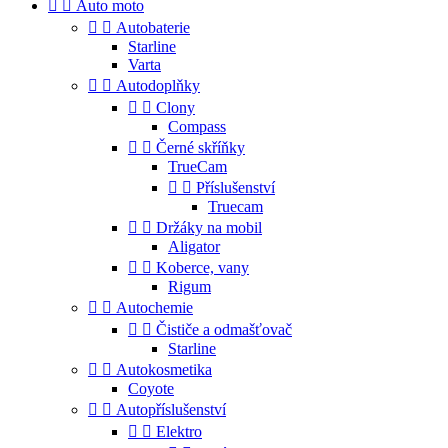


Auto moto


Autobaterie
Starline
Varta


Autodoplňky


Clony
Compass


Černé skříňky
TrueCam


Příslušenství
Truecam


Držáky na mobil
Aligator


Koberce, vany
Rigum


Autochemie


Čističe a odmašťovač
Starline


Autokosmetika
Coyote


Autopříslušenství


Elektro