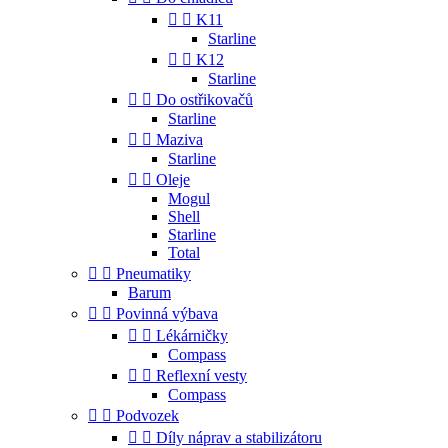


K11
Starline


K12
Starline


Do ostřikovačů
Starline


Maziva
Starline


Oleje
Mogul
Shell
Starline
Total


Pneumatiky
Barum


Povinná výbava


Lékárničky
Compass


Reflexní vesty
Compass


Podvozek


Díly náprav a stabilizátoru