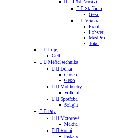


Příslušenství


Sklíčidla
Geko


Vrtáky
Extol
Lobster
MasiPro
Total


Lupy
Geti


Měřící technika


Délka
Cimco
Geko


Multimetry
Voltcraft


Spotřeba
Solight


Pily


Motorové
Makita


Ruční
Fiskars