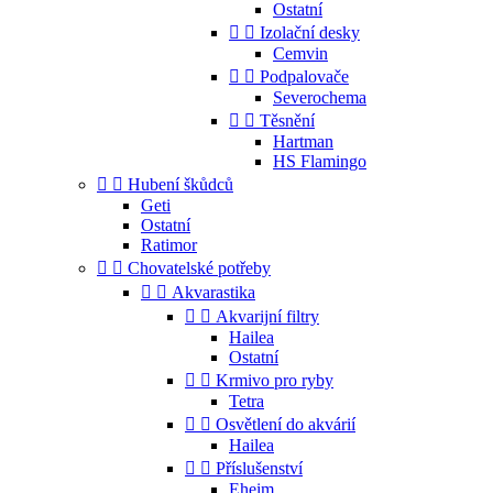
Ostatní


Izolační desky
Cemvin


Podpalovače
Severochema


Těsnění
Hartman
HS Flamingo


Hubení škůdců
Geti
Ostatní
Ratimor


Chovatelské potřeby


Akvarastika


Akvarijní filtry
Hailea
Ostatní


Krmivo pro ryby
Tetra


Osvětlení do akvárií
Hailea


Příslušenství
Eheim